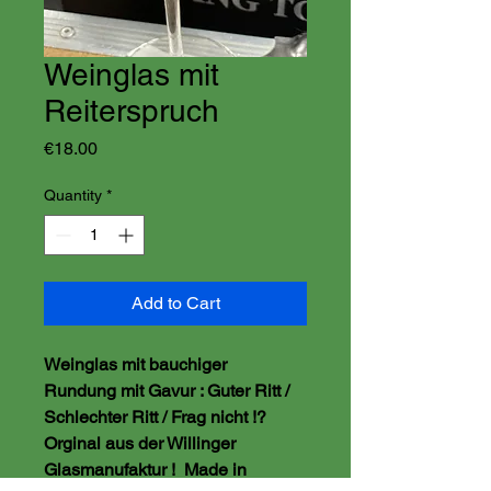
Weinglas mit
Reiterspruch
Price
€18.00
Quantity
*
Add to Cart
Weinglas mit bauchiger 
Rundung mit Gavur : Guter Ritt / 
Schlechter Ritt / Frag nicht !?
Orginal aus der Willinger 
Glasmanufaktur !  Made in 